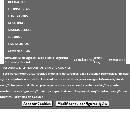
ABOGADOS
FLORISTERÍAS
FUNERARIAS
GESTORÍAS
MARMOLERÍAS
SEGUROS
TANATORIOS
CEMENTERIOS
www.de-santiago.es. Directorio, Agenda
Aviso
Contáctenos
Privacidad
Cultural y Social
Legal
INFORMACIï¿½N IMPORTANTE SOBRE COOKIES
Este portal web utiliza cookies propias y de terceros para recopilar informaciï¿½n que
ayuda a optimizar su visita. Las cookies no se utilizan para recoger informaciï¿½n de
carï¿½cter personal. Usted puede permitir su uso o rechazarlo, tambiï¿½n puede
cambiar su configuraciï¿½n siempre que lo desee. Dispone de mï¿½s informaciï¿½n en
nuestra
Polï¿½tica de Cookies
.