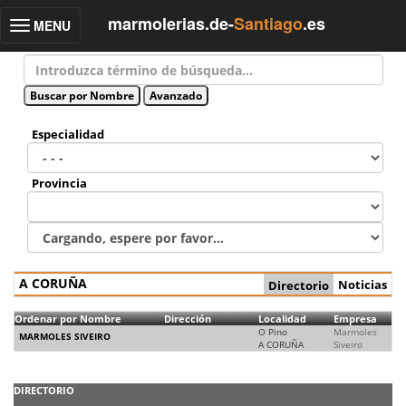
marmolerias.de-
Santiago
.es
MENU
Toggle
navigation
Especialidad
Provincia
A CORUÑA
Noticias
Directorio
Ordenar por Nombre
Dirección
Localidad
Empresa
O Pino
Marmoles
MARMOLES SIVEIRO
A CORUÑA
Siveiro
DIRECTORIO